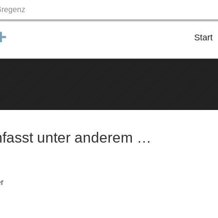
Bregenz
Skip
to
Start
content
mfasst unter anderem …
r